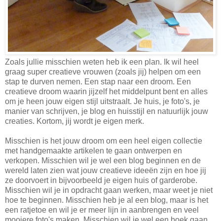
Zoals jullie misschien weten heb ik een plan. Ik wil heel
graag super creatieve vrouwen (zoals jij) helpen om een
stap te durven nemen. Een stap naar een droom. Een
creatieve droom waarin jijzelf het middelpunt bent en alles
om je heen jouw eigen stijl uitstraa
lt
. Je huis, je foto's, je
manier van schrijven, je blog en huisstijl en natuurlijk jouw
creaties. Kortom, jij wordt je eigen merk.
Misschien is het jouw droom om een heel eigen collectie
met handgemaakte artikelen te gaan ontwerpen en
verkopen. Misschien wil je wel een blog beginnen en de
wereld laten zien wat jouw creatieve ideeën zijn en hoe jij
ze doorvoert in bijvoorbeeld je eigen huis of garderobe.
Misschien wil je in opdracht gaan werken, maar weet je niet
hoe te beginnen. Misschien heb je al een blog, maar is het
een ratjetoe en wil je er meer lijn in aanbrengen en veel
mooiere foto's maken. Misschien wil je wel een boek gaan