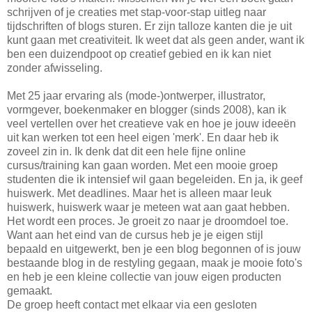
schrijven of je creaties met stap-voor-stap uitleg naar
tijdschriften of blogs sturen. Er zijn talloze kanten die je uit
k
u
nt gaan met creativiteit. Ik weet dat als geen ander, want ik
ben een duizendpoot op creatief gebied en
ik kan niet
zonder
afwisseling.
Met 25 jaar ervaring als (mode-)ontwerper, illustrator,
vormgever, boekenmaker en blogger (sinds 2008), kan ik
veel vertellen over het creatieve vak en hoe je jouw ideeën
uit kan werken tot een heel eigen 'merk'. En daar heb ik
zoveel zin in. Ik denk dat dit een hele fijne online
cursus/training kan gaan worden. Met een mooie groep
studenten die ik intensief wil gaan begeleiden. En ja, ik geef
huiswerk. Met deadlines. Maar het is alleen maar leuk
huiswerk, huiswerk waar je meteen wat aan gaat hebben.
Het wordt een proces. Je groeit zo naar je droomdoel toe.
Want aan het eind van de cursus heb je je eigen stijl
bepaald en uitgewerkt, ben je een blog begonnen of is jouw
bestaande blog in de restyling gegaan, maak je mooie foto's
en heb je een kleine collectie van jouw eigen producten
gemaakt.
De groep heeft contact met elkaar via een gesloten